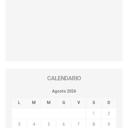
CALENDARIO
Agosto 2026
L
M
M
G
V
S
D
1
2
3
4
5
6
7
8
9