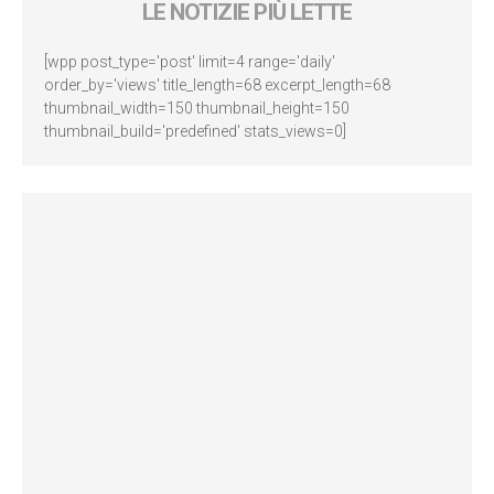
LE NOTIZIE PIÙ LETTE
[wpp post_type='post' limit=4 range='daily'
order_by='views' title_length=68 excerpt_length=68
thumbnail_width=150 thumbnail_height=150
thumbnail_build='predefined' stats_views=0]