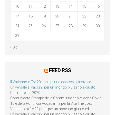
10
11
12
13
14
15
16
17
18
19
20
21
22
23
24
25
26
27
28
29
30
31
« Dic
FEED RSS
Il Vaticano offre 20 punti per un accesso giusto ed
universale ai vaccini, per un mondo più sano e giusto
Dicembre 29, 2020
Comunicato Stampa della Commissione Vaticana Covid-
19 e della Pontificia Accademia per la Vita The post Il
Vaticano offre 20 punti per un accesso giusto ed
universale ai vaccini, per un mondo più sano e giusto