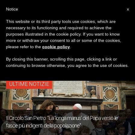
IT
Notice
x
This website or its third party tools use cookies, which are
necessary to its functioning and required to achieve the
TAG
purposes illustrated in the cookie policy. If you want to know
Posts Tagged ‘Circolo
more or withdraw your consent to all or some of the cookies,
please refer to the
cookie policy
.
San Pietro’
By closing this banner, scrolling this page, clicking a link or
continuing to browse otherwise, you agree to the use of cookies.
ULTIME NOTIZIE
Il Circolo San Pietro: "La 'longa manus' del Papa verso le
fasce più indigenti della popolazione"