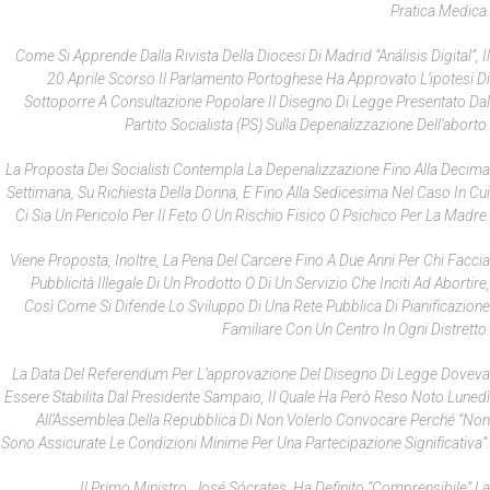
Pratica Medica.
Come Si Apprende Dalla Rivista Della Diocesi Di Madrid “Análisis Digital”, Il
20 Aprile Scorso Il Parlamento Portoghese Ha Approvato L’ipotesi Di
Sottoporre A Consultazione Popolare Il Disegno Di Legge Presentato Dal
Partito Socialista (PS) Sulla Depenalizzazione Dell’aborto.
La Proposta Dei Socialisti Contempla La Depenalizzazione Fino Alla Decima
Settimana, Su Richiesta Della Donna, E Fino Alla Sedicesima Nel Caso In Cui
Ci Sia Un Pericolo Per Il Feto O Un Rischio Fisico O Psichico Per La Madre.
Viene Proposta, Inoltre, La Pena Del Carcere Fino A Due Anni Per Chi Faccia
Pubblicità Illegale Di Un Prodotto O Di Un Servizio Che Inciti Ad Abortire,
Così Come Si Difende Lo Sviluppo Di Una Rete Pubblica Di Pianificazione
Familiare Con Un Centro In Ogni Distretto.
La Data Del Referendum Per L’approvazione Del Disegno Di Legge Doveva
Essere Stabilita Dal Presidente Sampaio, Il Quale Ha Però Reso Noto Lunedì
All’Assemblea Della Repubblica Di Non Volerlo Convocare Perché “non
Sono Assicurate Le Condizioni Minime Per Una Partecipazione Significativa”.
Il Primo Ministro, José Sócrates, Ha Definito “comprensibile” La