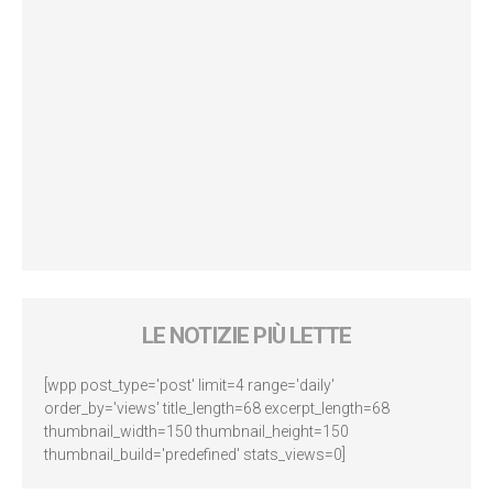
LE NOTIZIE PIÙ LETTE
[wpp post_type='post' limit=4 range='daily'
order_by='views' title_length=68 excerpt_length=68
thumbnail_width=150 thumbnail_height=150
thumbnail_build='predefined' stats_views=0]