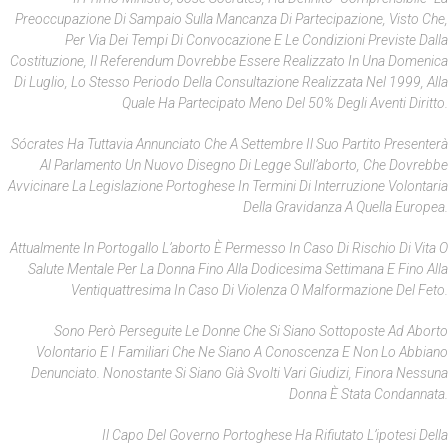
Preoccupazione Di Sampaio Sulla Mancanza Di Partecipazione, Visto Che,
Per Via Dei Tempi Di Convocazione E Le Condizioni Previste Dalla
Costituzione, Il Referendum Dovrebbe Essere Realizzato In Una Domenica
Di Luglio, Lo Stesso Periodo Della Consultazione Realizzata Nel 1999, Alla
Quale Ha Partecipato Meno Del 50% Degli Aventi Diritto.
Sócrates Ha Tuttavia Annunciato Che A Settembre Il Suo Partito Presenterà
Al Parlamento Un Nuovo Disegno Di Legge Sull’aborto, Che Dovrebbe
Avvicinare La Legislazione Portoghese In Termini Di Interruzione Volontaria
Della Gravidanza A Quella Europea.
Attualmente In Portogallo L’aborto È Permesso In Caso Di Rischio Di Vita O
Salute Mentale Per La Donna Fino Alla Dodicesima Settimana E Fino Alla
Ventiquattresima In Caso Di Violenza O Malformazione Del Feto.
Sono Però Perseguite Le Donne Che Si Siano Sottoposte Ad Aborto
Volontario E I Familiari Che Ne Siano A Conoscenza E Non Lo Abbiano
Denunciato. Nonostante Si Siano Già Svolti Vari Giudizi, Finora Nessuna
Donna È Stata Condannata.
Il Capo Del Governo Portoghese Ha Rifiutato L’ipotesi Della