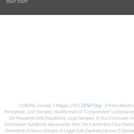
ZENIT STAFF
LISBONA, Giovedì, 5 Maggio 2005 (
ZENIT.org
).- Il Primo Ministro
Portoghese, José Sócrates, Ha Affermato Di “comprendere” La Decisione
Del Presidente Della Repubblica, Jorge Sampaio, Di Non Convocare Un
Referendum Sull’aborto, Annunciando Però Che A Settembre Il Suo Partito
Presenterà Un Nuovo Disegno Di Legge Sulla Depenalizzazione Di Questa