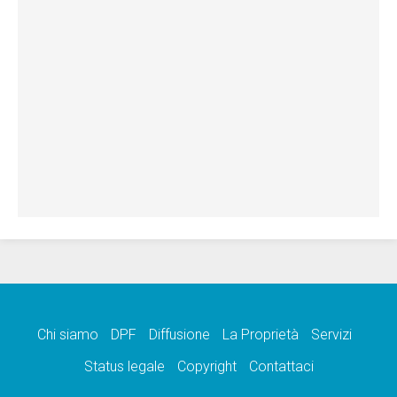
Chi siamo
DPF
Diffusione
La Proprietà
Servizi
Status legale
Copyright
Contattaci