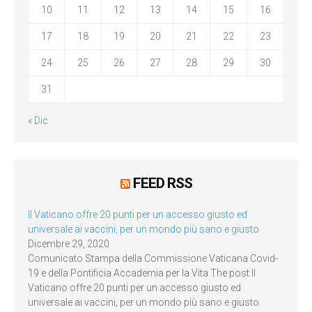
10
11
12
13
14
15
16
17
18
19
20
21
22
23
24
25
26
27
28
29
30
31
« Dic
FEED RSS
Il Vaticano offre 20 punti per un accesso giusto ed
universale ai vaccini, per un mondo più sano e giusto
Dicembre 29, 2020
Comunicato Stampa della Commissione Vaticana Covid-
19 e della Pontificia Accademia per la Vita The post Il
Vaticano offre 20 punti per un accesso giusto ed
universale ai vaccini, per un mondo più sano e giusto