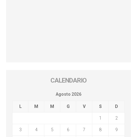
CALENDARIO
Agosto 2026
L
M
M
G
V
S
D
1
2
3
4
5
6
7
8
9