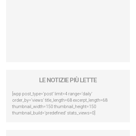
LE NOTIZIE PIÙ LETTE
[wpp post_type='post' limit=4 range='daily'
order_by='views' title_length=68 excerpt_length=68
thumbnail_width=150 thumbnail_height=150
thumbnail_build='predefined' stats_views=0]