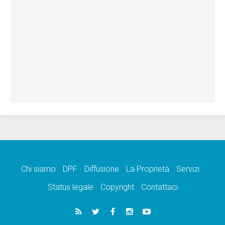
Chi siamo
DPF
Diffusione
La Proprietà
Servizi
Status legale
Copyright
Contattaci