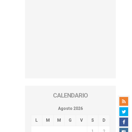
CALENDARIO
Agosto 2026
L
M
M
G
V
S
D
1
2