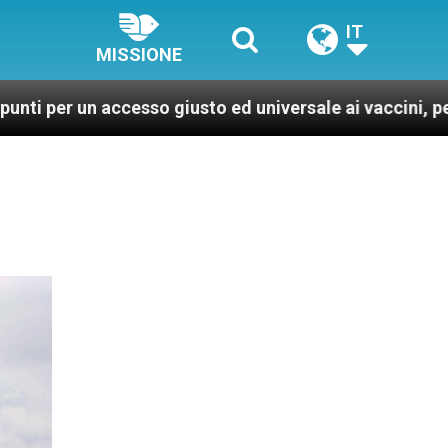
IT
MISSIONE
esso giusto ed universale ai vaccini, per un mondo più 