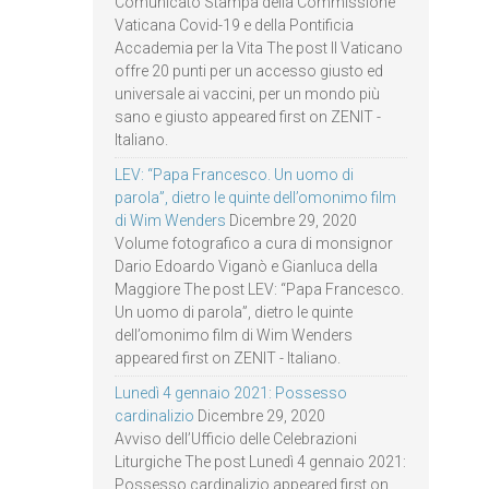
Comunicato Stampa della Commissione
Vaticana Covid-19 e della Pontificia
Accademia per la Vita The post Il Vaticano
offre 20 punti per un accesso giusto ed
universale ai vaccini, per un mondo più
sano e giusto appeared first on ZENIT -
Italiano.
LEV: “Papa Francesco. Un uomo di
parola”, dietro le quinte dell’omonimo film
di Wim Wenders
Dicembre 29, 2020
Volume fotografico a cura di monsignor
Dario Edoardo Viganò e Gianluca della
Maggiore The post LEV: “Papa Francesco.
Un uomo di parola”, dietro le quinte
dell’omonimo film di Wim Wenders
appeared first on ZENIT - Italiano.
Lunedì 4 gennaio 2021: Possesso
cardinalizio
Dicembre 29, 2020
Avviso dell’Ufficio delle Celebrazioni
Liturgiche The post Lunedì 4 gennaio 2021:
Possesso cardinalizio appeared first on