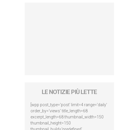
LE NOTIZIE PIÙ LETTE
[wpp post_type='post' limit=4 range='daily'
order_by='views' title_length=68
excerpt_length=68 thumbnail_width=150
thumbnail_height=150
thumbnail_build='predefined'