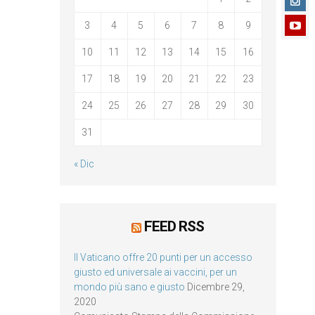
3
4
5
6
7
8
9
10
11
12
13
14
15
16
17
18
19
20
21
22
23
24
25
26
27
28
29
30
31
« Dic
FEED RSS
Il Vaticano offre 20 punti per un accesso
giusto ed universale ai vaccini, per un
mondo più sano e giusto
Dicembre 29,
2020