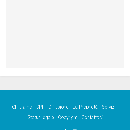
Chi siamo
DPF
Diffusione
La Proprietà
Servizi
Status legale
Copyright
Contattaci