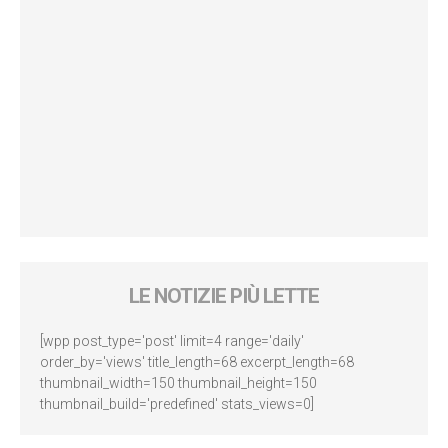
LE NOTIZIE PIÙ LETTE
[wpp post_type='post' limit=4 range='daily'
order_by='views' title_length=68 excerpt_length=68
thumbnail_width=150 thumbnail_height=150
thumbnail_build='predefined' stats_views=0]