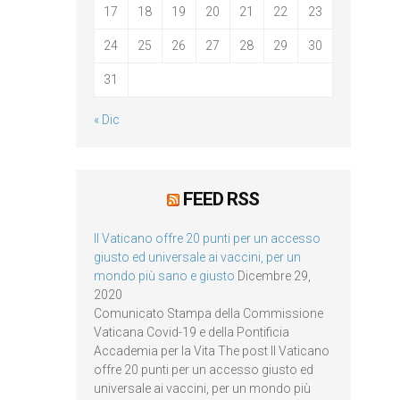
17
18
19
20
21
22
23
24
25
26
27
28
29
30
31
« Dic
FEED RSS
Il Vaticano offre 20 punti per un accesso
giusto ed universale ai vaccini, per un
mondo più sano e giusto
Dicembre 29,
2020
Comunicato Stampa della Commissione
Vaticana Covid-19 e della Pontificia
Accademia per la Vita The post Il Vaticano
offre 20 punti per un accesso giusto ed
universale ai vaccini, per un mondo più