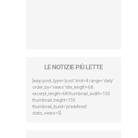
LE NOTIZIE PIÙ LETTE
[wpp post_type='post' limit=4 range='daily'
order_by='views' title_length=68
excerpt_length=68 thumbnail_width=150
thumbnail_height=150
thumbnail_build='predefined'
stats_views=0]