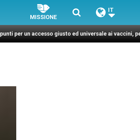
IT
MISSIONE
o giusto ed universale ai vaccini, per un mondo più san