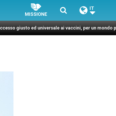
IT
MISSIONE
 ed universale ai vaccini, per un mondo più sano e gius