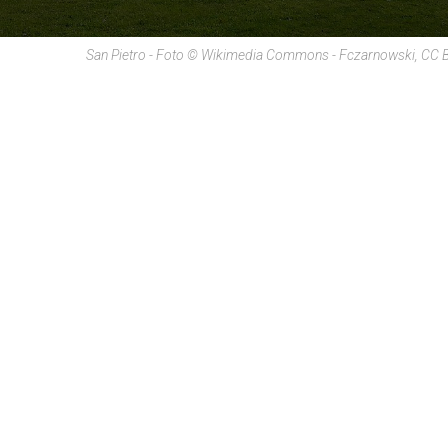
San Pietro - Foto © Wikimedia Commons - Fczarnowski, CC 