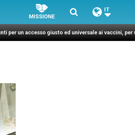
IT
MISSIONE
esso giusto ed universale ai vaccini, per un mondo più 