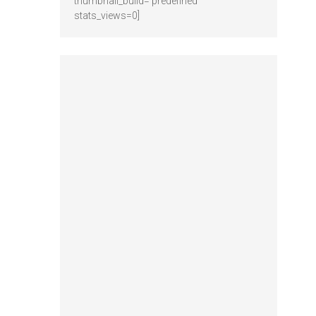
thumbnail_build='predefined'
stats_views=0]