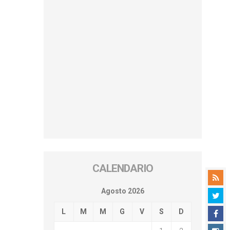
CALENDARIO
Agosto 2026
L
M
M
G
V
S
D