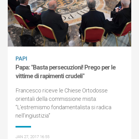
PAPI
Papa: "Basta persecuzioni! Prego per le
vittime di rapimenti crudeli"
Francesco riceve le Chiese Ortodosse
orientali della commissione mista:
“L’estremismo fondamentalista si radica
nell’ingiustizia”
JAN 27, 2017 16:55