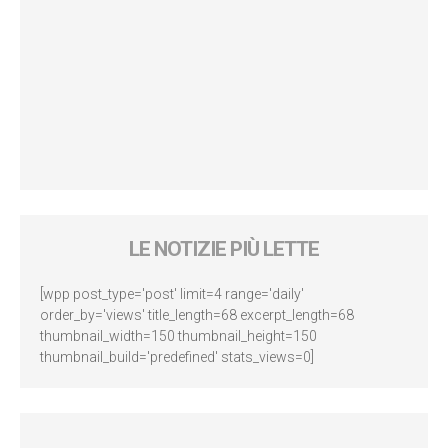
LE NOTIZIE PIÙ LETTE
[wpp post_type='post' limit=4 range='daily'
order_by='views' title_length=68 excerpt_length=68
thumbnail_width=150 thumbnail_height=150
thumbnail_build='predefined' stats_views=0]