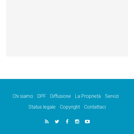
Chi siamo
DPF
Diffusione
La Proprietà
Servizi
Status legale
Copyright
Contattaci