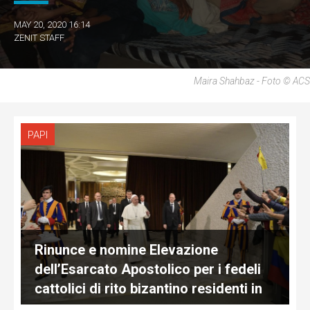
MAY 20, 2020 16:14
ZENIT STAFF
Maira Shahbaz - Foto © ACS
PAPI
Rinunce e nomine Elevazione
dell’Esarcato Apostolico per i fedeli
cattolici di rito bizantino residenti in
Serbia ad Eparchia