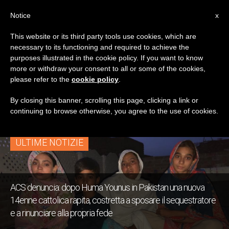
IT
Notice
x
This website or its third party tools use cookies, which are
necessary to its functioning and required to achieve the
TAG
purposes illustrated in the cookie policy. If you want to know
Posts Tagged
more or withdraw your consent to all or some of the cookies,
please refer to the
cookie policy
.
‘cattolici’
By closing this banner, scrolling this page, clicking a link or
continuing to browse otherwise, you agree to the use of cookies.
ULTIME NOTIZIE
ACS denuncia: dopo Huma Younus in Pakistan una nuova
14enne cattolica rapita, costretta a sposare il sequestratore
e a rinunciare alla propria fede