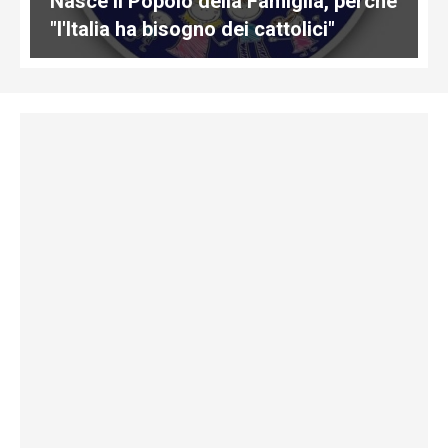
Nasce Il Popolo della Famiglia, perché
"l'Italia ha bisogno dei cattolici"