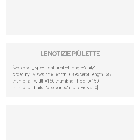
LE NOTIZIE PIÙ LETTE
[wpp post_type='post' limit=4 range='daily'
order_by='views' title_length=68 excerpt_length=68
thumbnail_width=150 thumbnail_height=150
thumbnail_build='predefined' stats_views=0]