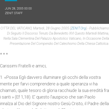
JUN 28, 2005 00:00
ZENIT STAFF
CITTA’ DEL VATICANO, Martedì, 28 Giugno 2005 (
ZENIT.org
).- Pubblichiamo
Di Seguito Il Discorso Tenuto Da Benedetto XVI Questo Martedì Mattina,
Nella Sala Clementina Del Palazzo Apostolico Vaticano, In Occasione Della
Presentazione Del Compendio Del Catechismo Della Chiesa Cattolica.
* * *
Carissimi Fratelli e amici,
1. «Possa Egli davvero illuminare gli occhi della vostra
mente per farvi comprendere a quale speranza vi ha
chiamati, quale tesoro di gloria racchiude la sua eredità fra
i santi » (Ef 1,18). E’ questo l’auspicio che san Paolo
innalza al Dio del Signore nostro Gesù Cristo, il Padre della