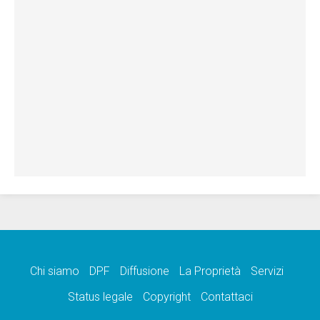
Chi siamo
DPF
Diffusione
La Proprietà
Servizi
Status legale
Copyright
Contattaci