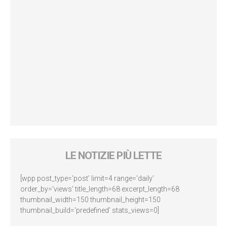
LE NOTIZIE PIÙ LETTE
[wpp post_type='post' limit=4 range='daily'
order_by='views' title_length=68 excerpt_length=68
thumbnail_width=150 thumbnail_height=150
thumbnail_build='predefined' stats_views=0]