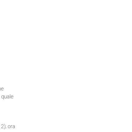
me
a quale
e
 2); ora