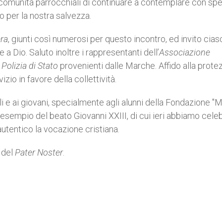
re comunità parrocchiali di continuare a contemplare con sp
o per la nostra salvezza.
era
, giunti così numerosi per questo incontro, ed invito cia
 a Dio. Saluto inoltre i rappresentanti dell’
Associazione
a
Polizia di Stato
provenienti dalle Marche. Affido alla prote
zio in favore della collettività.
lli e ai giovani, specialmente agli alunni della Fondazione "M
l’esempio del beato Giovanni XXIII, di cui ieri abbiamo celeb
autentico la vocazione cristiana.
 del
Pater Noster
.