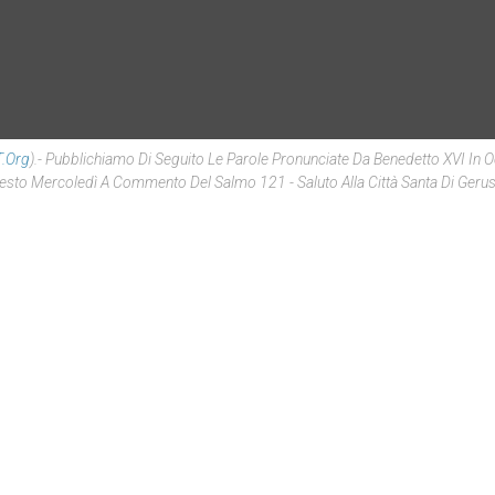
.org
).- Pubblichiamo Di Seguito Le Parole Pronunciate Da Benedetto XVI In 
Questo Mercoledì A Commento Del Salmo 121 -
Saluto Alla Città Santa Di Ge