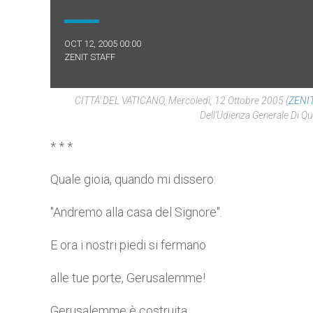
OCT 12, 2005 00:00
ZENIT STAFF
CITTA’ DEL VATICANO, Mercoledì, 12 Ottobre 2005 (
ZENIT
Dell’Udienza Generale Di 
* * *
Quale gioia, quando mi dissero:
"Andremo alla casa del Signore".
E ora i nostri piedi si fermano
alle tue porte, Gerusalemme!
Gerusalemme è costruita