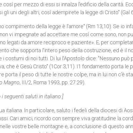
 così per mezzo di essi si innalza l'edificio della carità. Ec
i uni degli altri, così adempirete la legge di Cristo" (Gal 6
eno compimento della legge è l'amore" (Rm 13,10). Se io infa
oi non vi impegnate ad accettare me così come sono, non p
siamo legati da amore reciproco e paziente». E, per completa
nto che sopporta l'intero peso della costruzione, ed è il n
 i costumi di noi tutti. Di lui l'Apostolo dice: "Nessuno può 
va, che è Gesù Cristo" (1Cor 3,11). I1 fondamento porta le p
e porta il peso di tutte le nostre colpe, ma in lui non c'è st
io Magno
, III/2, Roma 1993, pp. 27.29).
i seguenti saluti in italiano:]
 italiana. In particolare, saluto i fedeli della diocesi di Aos
. Cari amici, ricordo con sempre viva gratitudine la cord
nelle vostre belle montagne e, a conclusione di questo an