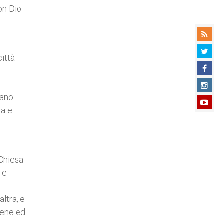
con Dio
città
cano:
ra e
 Chiesa
 e
altra, e
tiene ed