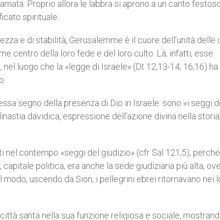
 amata. Proprio allora le labbra si aprono a un canto festoso
icato spirituale.
rezza e di stabilità, Gerusalemme è il cuore dell’unità delle 
 centro della loro fede e del loro culto. Là, infatti, esse
 nel luogo che la «legge di Israele» (Dt 12,13-14; 16,16) ha
o.
essa segno della presenza di Dio in Israele: sono «i seggi d
dinastia davidica, espressione dell’azione divina nella storia
 nel contempo «seggi del giudizio» (cfr Sal 121,5), perché 
pitale politica, era anche la sede giudiziaria più alta, ove
al modo, uscendo da Sion, i pellegrini ebrei ritornavano nei 
la città santa nella sua funzione religiosa e sociale, mostran