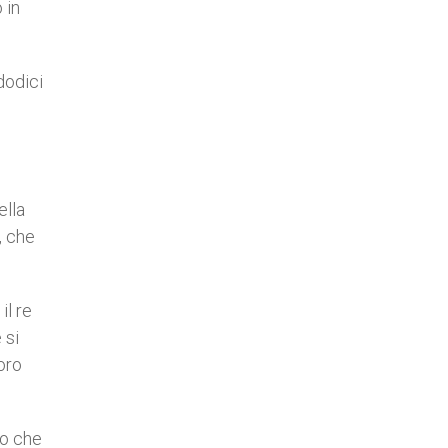
 in
dodici
ella
, che
il re
 si
loro
do che