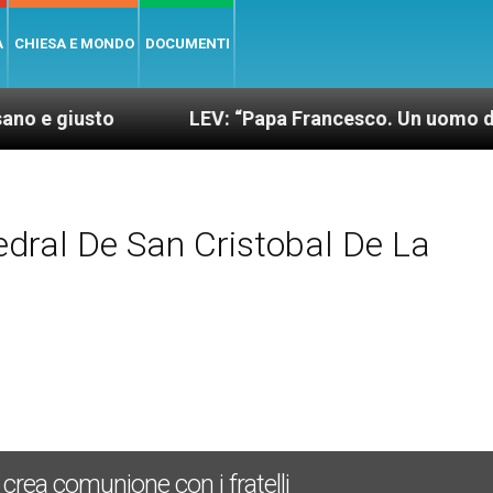
A
CHIESA E MONDO
DOCUMENTI
LEV: “Papa Francesco. Un uomo di parola”, di
dral De San Cristobal De La
rea comunione con i fratelli