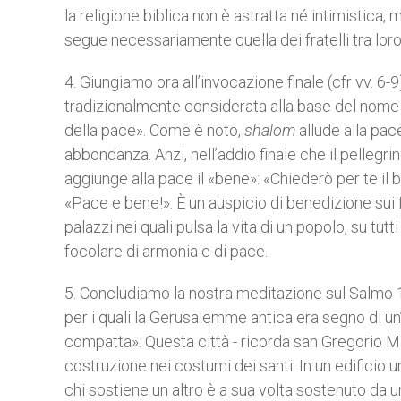
la religione biblica non è astratta né intimistica,
segue necessariamente quella dei fratelli tra loro
4. Giungiamo ora all’invocazione finale (cfr vv. 6-9
tradizionalmente considerata alla base del nome 
della pace». Come è noto,
shalom
allude alla pac
abbondanza. Anzi, nell’addio finale che il pellegri
aggiunge alla pace il «bene»: «Chiederò per te il be
«Pace e bene!». È un auspicio di benedizione sui f
palazzi nei quali pulsa la vita di un popolo, su tut
focolare di armonia e di pace.
5. Concludiamo la nostra meditazione sul Salmo 1
per i quali la Gerusalemme antica era segno di u
compatta». Questa città - ricorda san Gregorio 
costruzione nei costumi dei santi. In un edificio un
chi sostiene un altro è a sua volta sostenuto da u