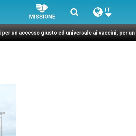
IT
MISSIONE
iusto ed universale ai vaccini, per un mondo più sano e