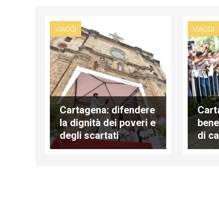
VIAGGI
VIAGGI
Cartagena: difendere
Cart
la dignità dei poveri e
bene
degli scartati
di c
senz
della