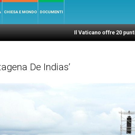
A
CHIESA E MONDO
DOCUMENTI
Il Vaticano offre 20 punti per un accesso g
agena De Indias’