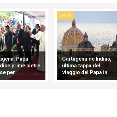
VIAGGI
agena: Papa
Cartagena de Indias,
dice prime pietre
ultima tappa del
ase per
viaggio del Papa in
atetto e vittime
Colombia
 tratta