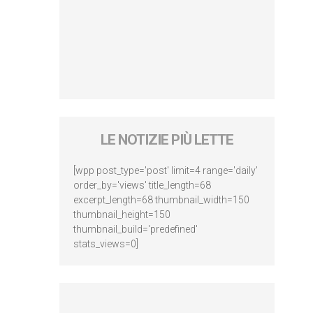
LE NOTIZIE PIÙ LETTE
[wpp post_type='post' limit=4 range='daily'
order_by='views' title_length=68
excerpt_length=68 thumbnail_width=150
thumbnail_height=150
thumbnail_build='predefined'
stats_views=0]