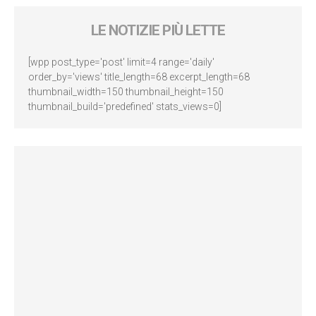
LE NOTIZIE PIÙ LETTE
[wpp post_type='post' limit=4 range='daily'
order_by='views' title_length=68 excerpt_length=68
thumbnail_width=150 thumbnail_height=150
thumbnail_build='predefined' stats_views=0]