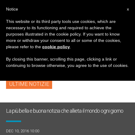
IT
Notice
x
This website or its third party tools use cookies, which are
necessary to its functioning and required to achieve the
TAG
purposes illustrated in the cookie policy. If you want to know
Posts Tagged ‘Carl
more or withdraw your consent to all or some of the cookies,
please refer to the
cookie policy
.
Sandburg’
By closing this banner, scrolling this page, clicking a link or
continuing to browse otherwise, you agree to the use of cookies.
ULTIME NOTIZIE
La più bella e buona notizia che allieta il mondo ogni giorno
DEC 10, 2016 10:00