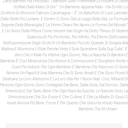
Larry Barretto Ha Precisato “I Bambini Sono Frammenti Di Polvere Di Stelle
Soffiati Dalla Mano Di Dio”. “Un Bambino Appena Nato.- Ha Scritto Lo
Scrittore Di Aforismi Fabrizio Caramagna – È Un Batuffolo Di Luce Lanciato
Dalle Stelle Più Lontane. E Dentro Ci Sono Già Le Leggi Della Vita, Le Formule
Segrete Della Meraviglia E Le Prime Chiavi Per Aprire Le Forme Del Mondo”.
E Un Genio Della Pittura Come Vincent Van Gogh Ha Detto “penso Di Vedere
Qualcosa Di Più Profondo, Più Infinito, Più Eterno Dell’oceano
Nell’espressione Degli Occhi Di Un Bambino Piccolo Quando Si Sveglia Alla
Mattina E Mormora O Ride Perché Vede Il Sole Splendere Sulla Sua Culla”. E’
Vero Che Il Male Fa Vittime Ogni Giorno, Ma La Nascita Di Bambini E
Bambine È Così Miracolosa Che Riesce A Commuovere E Sciogliere Anche I
Cuori Più Induriti. Per Ogni Bambino E Bambina Che Nascono Ci Sono
Almeno Un Papà Ed Una Mamma Che Si Sono Amati E Che Sono Pronti A
Dedicare Le Loro Attenzioni E La Loro Vita Per I Nuovi Nati. Così, Miliardi Di
Persone Ogni Giorno Sono Contagiati Dal Bene, Dalla Gioia, Dal Sorriso, Dalla
Tenerezza E Dal Tanto Bene Che Ogni Nascita Suscita. Le Nascite Sono La
Dimostrazione Che Dio Esiste E Che Ci Ama, E Che La Madre Di Gesù Ci
Vuole Ancora Più Bene. Forse È Per Questo Che Gesù Ha Voluto Nascere
Bambino Tra Gli Umani.