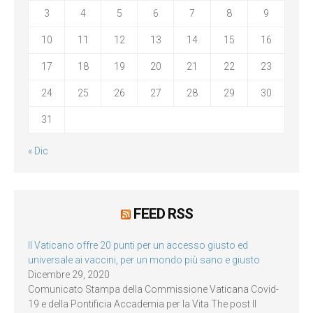
3
4
5
6
7
8
9
10
11
12
13
14
15
16
17
18
19
20
21
22
23
24
25
26
27
28
29
30
31
« Dic
FEED RSS
Il Vaticano offre 20 punti per un accesso giusto ed
universale ai vaccini, per un mondo più sano e giusto
Dicembre 29, 2020
Comunicato Stampa della Commissione Vaticana Covid-
19 e della Pontificia Accademia per la Vita The post Il