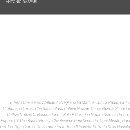
ANTONIO GASPARI
E’ Vero Che Siamo Abituati A Svegliarci La Mattina Con La Radio, La Tv,
L’Iphone, I Giornali Che Raccontano Cattive Notizie. Come Nuvole Scure Le
Cattive Notizie Ci Nascondono Il Sole E Ci Fanno Notare Solo Le Ombre,
Eppure C’è Una Buona Notizia Che Avviene Ogni Secondo, Ogni Minuto, Ogni
Ora, Per Ogni Giorno, Da Sempre Ed In Tutto Il Pianeta. Si Tratta Della Nascita