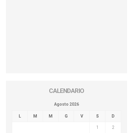
CALENDARIO
Agosto 2026
L
M
M
G
V
S
D
1
2