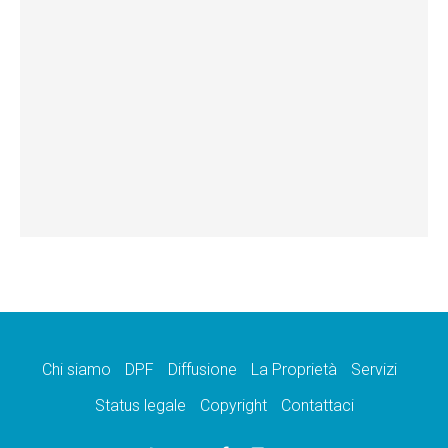
Chi siamo
DPF
Diffusione
La Proprietà
Servizi
Status legale
Copyright
Contattaci