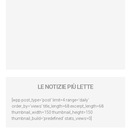
LE NOTIZIE PIÙ LETTE
[wpp post_type='post' limit=4 range='daily'
order_by='views' title_length=68 excerpt_length=68
thumbnail_width=150 thumbnail_height=150
thumbnail_build='predefined' stats_views=0]