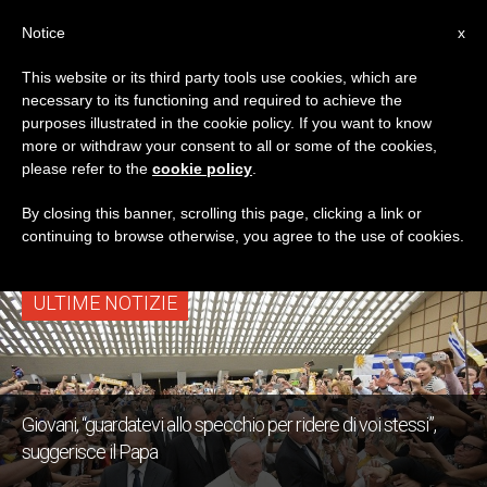
IT
Notice
x
This website or its third party tools use cookies, which are
necessary to its functioning and required to achieve the
TAG
purposes illustrated in the cookie policy. If you want to know
Posts Tagged
more or withdraw your consent to all or some of the cookies,
please refer to the
cookie policy
.
‘carisma’
By closing this banner, scrolling this page, clicking a link or
continuing to browse otherwise, you agree to the use of cookies.
ULTIME NOTIZIE
Giovani, “guardatevi allo specchio per ridere di voi stessi”,
suggerisce il Papa