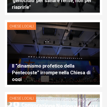
'genocidio' per sanare ferite, non per
riaprirle"
CHIESE LOCALI
Il “dinamismo profetico della
Pentecoste” irrompe nella Chiesa di
oggi
CHIESE LOCALI