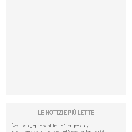
LE NOTIZIE PIÙ LETTE
[wpp post_type='post' limit=4 range='daily'
order_by='views' title_length=68 excerpt_length=68