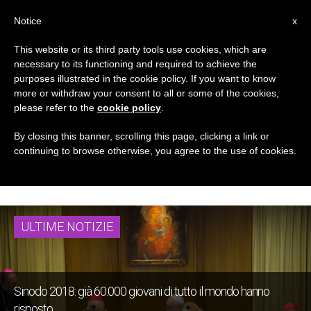
IT
Notice
x
This website or its third party tools use cookies, which are
necessary to its functioning and required to achieve the
TAG
purposes illustrated in the cookie policy. If you want to know
Posts Tagged
more or withdraw your consent to all or some of the cookies,
please refer to the
cookie policy
.
‘cardinale Lorenzo
By closing this banner, scrolling this page, clicking a link or
continuing to browse otherwise, you agree to the use of cookies.
Baldisseri’
ULTIME NOTIZIE
Sinodo 2018: già 60.000 giovani di tutto il mondo hanno
risposto