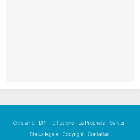
Chi siamo
DPF
Diffusione
La Proprietà
Servizi
Status legale
Copyright
Contattaci