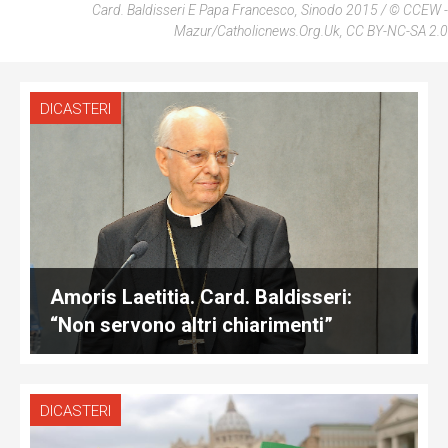
Card. Baldisseri E Papa Francesco, Sinodo 2015 / © CCEW -
Mazur/Catholicnews.Org.Uk, CC BY-NC-SA 2.0
DICASTERI
Amoris Laetitia. Card. Baldisseri:
“Non servono altri chiarimenti”
DICASTERI