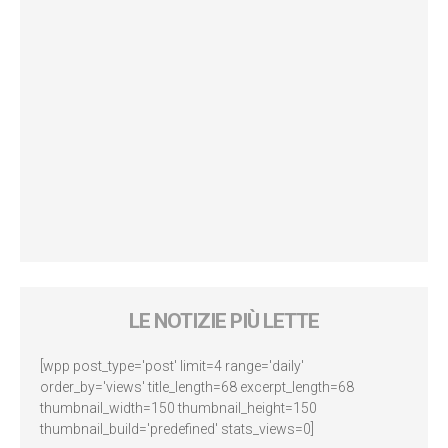
LE NOTIZIE PIÙ LETTE
[wpp post_type='post' limit=4 range='daily'
order_by='views' title_length=68 excerpt_length=68
thumbnail_width=150 thumbnail_height=150
thumbnail_build='predefined' stats_views=0]