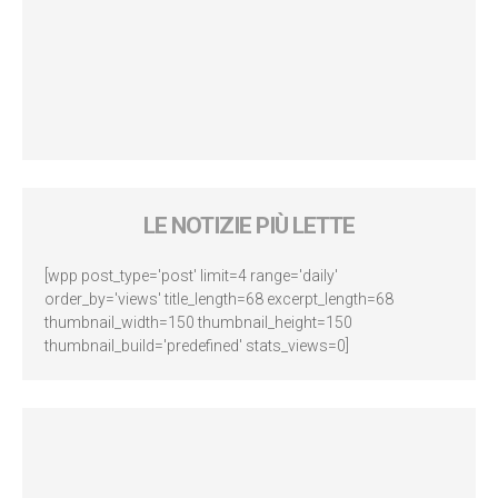
LE NOTIZIE PIÙ LETTE
[wpp post_type='post' limit=4 range='daily'
order_by='views' title_length=68 excerpt_length=68
thumbnail_width=150 thumbnail_height=150
thumbnail_build='predefined' stats_views=0]