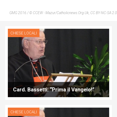
GMG 2016 / © CCEW - Mazur/Catholicnews.Org.Uk, CC BY-NC-SA 2.0
CHIESE LOCALI
Card. Bassetti: “Prima il Vangelo!”
CHIESE LOCALI