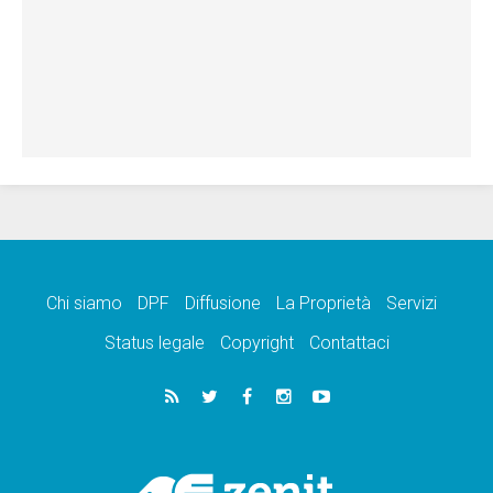
Chi siamo
DPF
Diffusione
La Proprietà
Servizi
Status legale
Copyright
Contattaci