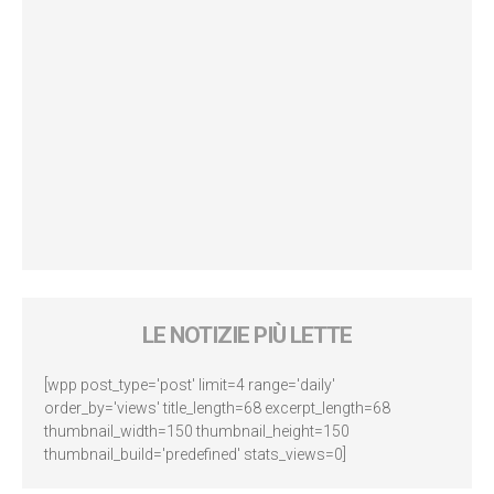
LE NOTIZIE PIÙ LETTE
[wpp post_type='post' limit=4 range='daily'
order_by='views' title_length=68 excerpt_length=68
thumbnail_width=150 thumbnail_height=150
thumbnail_build='predefined' stats_views=0]