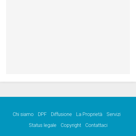
Chi siamo
DPF
Diffusione
La Proprietà
Servizi
Status legale
Copyright
Contattaci