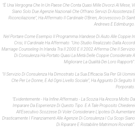
"È Una Vergogna Che In Un Paese Che Conta Quasi Mille Divorzi Al Mese, Vi
Siano Solo Due Agenzie Nazionali Che Offrano Servizi Di Assistenza E
Riconciliazione", Ha Affermato Il Cardinale O'Brien, Arcivescovo Di Saint
Andrews E Edimburgo.
Nel Portare Come Esempio Il Programma Irlandese Di Aiuto Alle Coppie In
Crisi, Il Cardinale Ha Affermato: "Uno Studio Realizzato Dalla Accord
Marriage Counseling In Irlanda Tra Il 2000 E Il 2002 Afferma Che Il Servizio
Di Consulenza Ha Portato Quasi La Metà Delle Coppie Considerate A
Migliorare La Qualità Dei Loro Rapporti".
"Il Servizio Di Consulenza Ha Dimostrato La Sua Efficacia Sia Per Gli Uomini
Che Per Le Donne, E Ad Ogni Livello Sociale”, Ha Aggiunto Di Seguito Il
Porporato.
"Evidentemente - Ha Infine Affermato - La Scozia Ha Ancora Molto Da
Imparare Da Esperienze Di Questo Tipo. E A Tale Proposito Chiederei
All'Esecutivo Scozzese Di Voler Considerare L'ipotesi Di Aumentare
Drasticamente I Finanziamenti Alle Agenzie Di Consulenza I Cui Scopi Siano
Di Riparare E Ristabilire Matrimoni Rovinati".