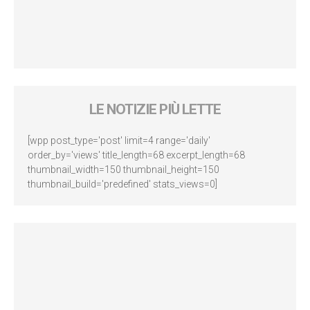
LE NOTIZIE PIÙ LETTE
[wpp post_type='post' limit=4 range='daily'
order_by='views' title_length=68 excerpt_length=68
thumbnail_width=150 thumbnail_height=150
thumbnail_build='predefined' stats_views=0]