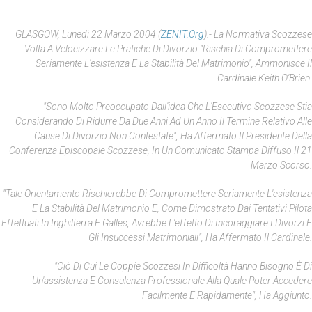
GLASGOW, Lunedì 22 Marzo 2004 (
ZENIT.org
).- La Normativa Scozzese
Volta A Velocizzare Le Pratiche Di Divorzio "rischia Di Compromettere
Seriamente L'esistenza E La Stabilità Del Matrimonio", Ammonisce Il
Cardinale Keith O'Brien.
"Sono Molto Preoccupato Dall'idea Che L'Esecutivo Scozzese Stia
Considerando Di Ridurre Da Due Anni Ad Un Anno Il Termine Relativo Alle
Cause Di Divorzio Non Contestate", Ha Affermato Il Presidente Della
Conferenza Episcopale Scozzese, In Un Comunicato Stampa Diffuso Il 21
Marzo Scorso.
"Tale Orientamento Rischierebbe Di Compromettere Seriamente L'esistenza
E La Stabilità Del Matrimonio E, Come Dimostrato Dai Tentativi Pilota
Effettuati In Inghilterra E Galles, Avrebbe L'effetto Di Incoraggiare I Divorzi E
Gli Insuccessi Matrimoniali", Ha Affermato Il Cardinale.
"Ciò Di Cui Le Coppie Scozzesi In Difficoltà Hanno Bisogno È Di
Un'assistenza E Consulenza Professionale Alla Quale Poter Accedere
Facilmente E Rapidamente", Ha Aggiunto.