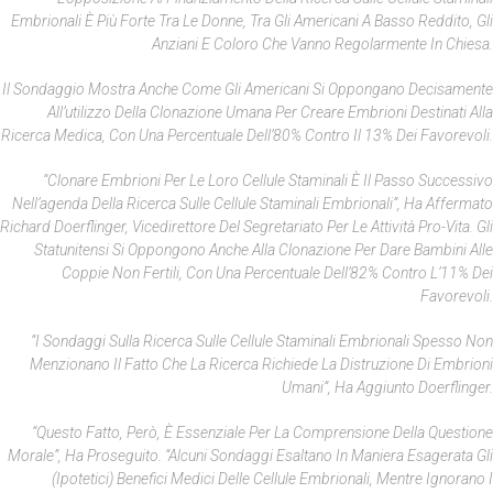
Embrionali È Più Forte Tra Le Donne, Tra Gli Americani A Basso Reddito, Gli
Anziani E Coloro Che Vanno Regolarmente In Chiesa.
Il Sondaggio Mostra Anche Come Gli Americani Si Oppongano Decisamente
All’utilizzo Della Clonazione Umana Per Creare Embrioni Destinati Alla
Ricerca Medica, Con Una Percentuale Dell’80% Contro Il 13% Dei Favorevoli.
“Clonare Embrioni Per Le Loro Cellule Staminali È Il Passo Successivo
Nell’agenda Della Ricerca Sulle Cellule Staminali Embrionali”, Ha Affermato
Richard Doerflinger, Vicedirettore Del Segretariato Per Le Attività Pro-Vita. Gli
Statunitensi Si Oppongono Anche Alla Clonazione Per Dare Bambini Alle
Coppie Non Fertili, Con Una Percentuale Dell’82% Contro L’11% Dei
Favorevoli.
“I Sondaggi Sulla Ricerca Sulle Cellule Staminali Embrionali Spesso Non
Menzionano Il Fatto Che La Ricerca Richiede La Distruzione Di Embrioni
Umani”, Ha Aggiunto Doerflinger.
“Questo Fatto, Però, È Essenziale Per La Comprensione Della Questione
Morale”, Ha Proseguito. “Alcuni Sondaggi Esaltano In Maniera Esagerata Gli
(ipotetici) Benefici Medici Delle Cellule Embrionali, Mentre Ignorano I