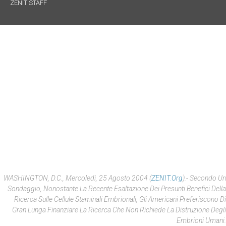
ZENIT STAFF
WASHINGTON, D.C., Mercoledì, 25 Agosto 2004 (
ZENIT.org
).- Secondo Un
Sondaggio, Nonostante La Recente Esaltazione Dei Presunti Benefici Della
Ricerca Sulle Cellule Staminali Embrionali, Gli Americani Preferiscono Di
Gran Lunga Finanziare La Ricerca Che Non Richiede La Distruzione Degli
Embrioni Umani.