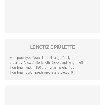
LE NOTIZIE PIÙ LETTE
[wpp post_type='post' limit=4 range='daily'
order_by='views' title_length=68 excerpt_length=68
thumbnail_width=150 thumbnail_height=150
thumbnail_build='predefined' stats_views=0]