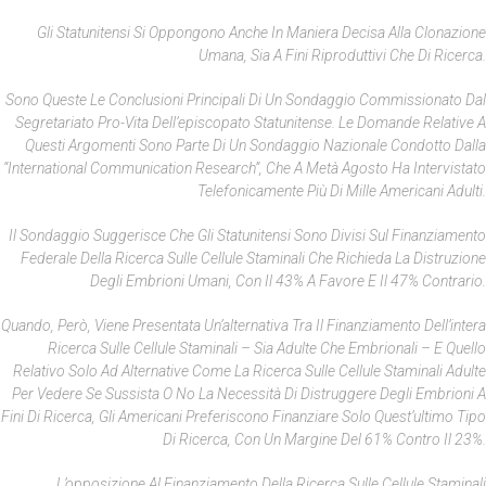
Gli Statunitensi Si Oppongono Anche In Maniera Decisa Alla Clonazione
Umana, Sia A Fini Riproduttivi Che Di Ricerca.
Sono Queste Le Conclusioni Principali Di Un Sondaggio Commissionato Dal
Segretariato Pro-Vita Dell’episcopato Statunitense. Le Domande Relative A
Questi Argomenti Sono Parte Di Un Sondaggio Nazionale Condotto Dalla
“International Communication Research”, Che A Metà Agosto Ha Intervistato
Telefonicamente Più Di Mille Americani Adulti.
Il Sondaggio Suggerisce Che Gli Statunitensi Sono Divisi Sul Finanziamento
Federale Della Ricerca Sulle Cellule Staminali Che Richieda La Distruzione
Degli Embrioni Umani, Con Il 43% A Favore E Il 47% Contrario.
Quando, Però, Viene Presentata Un’alternativa Tra Il Finanziamento Dell’intera
Ricerca Sulle Cellule Staminali – Sia Adulte Che Embrionali – E Quello
Relativo Solo Ad Alternative Come La Ricerca Sulle Cellule Staminali Adulte
Per Vedere Se Sussista O No La Necessità Di Distruggere Degli Embrioni A
Fini Di Ricerca, Gli Americani Preferiscono Finanziare Solo Quest’ultimo Tipo
Di Ricerca, Con Un Margine Del 61% Contro Il 23%.
L’opposizione Al Finanziamento Della Ricerca Sulle Cellule Staminali