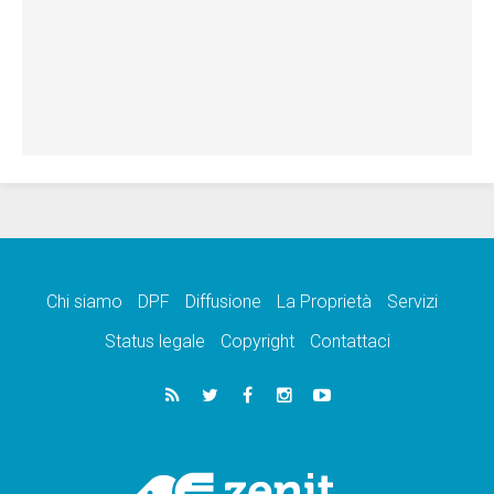
Chi siamo
DPF
Diffusione
La Proprietà
Servizi
Status legale
Copyright
Contattaci