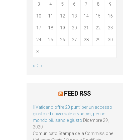
3
4
5
6
7
8
9
10
11
12
13
14
15
16
17
18
19
20
21
22
23
24
25
26
27
28
29
30
31
« Dic
FEED RSS
Il Vaticano offre 20 punti per un accesso
giusto ed universale ai vaccini, per un
mondo più sano e giusto
Dicembre 29,
2020
Comunicato Stampa della Commissione
Vaticana Covid-19 e della Pontificia