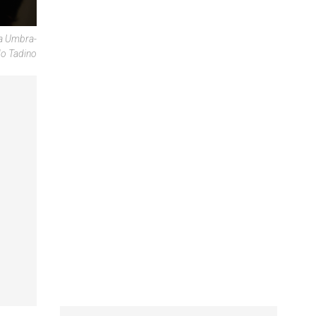
ra Umbra-
o Tadino