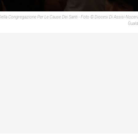
o Della Congregazione Per Le Cause Dei Santi - Foto © Diocesi Di Assisi-Noce
Guald