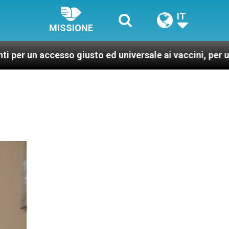
IT
MISSIONE
 giusto ed universale ai vaccini, per un mondo più sano