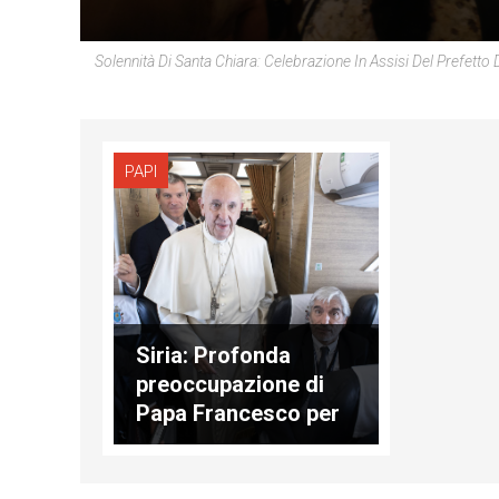
Solennità Di Santa Chiara: Celebrazione In Assisi Del Prefett
PAPI
Siria: Profonda
preoccupazione di
Papa Francesco per
la situazione
umanitaria