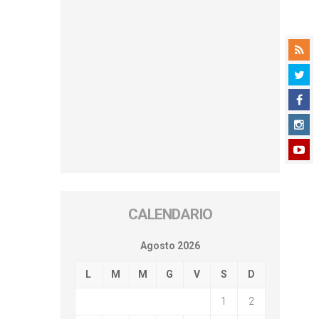
CALENDARIO
Agosto 2026
L
M
M
G
V
S
D
1
2