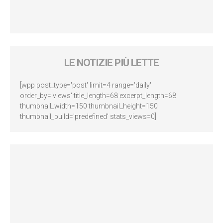
LE NOTIZIE PIÙ LETTE
[wpp post_type='post' limit=4 range='daily'
order_by='views' title_length=68 excerpt_length=68
thumbnail_width=150 thumbnail_height=150
thumbnail_build='predefined' stats_views=0]