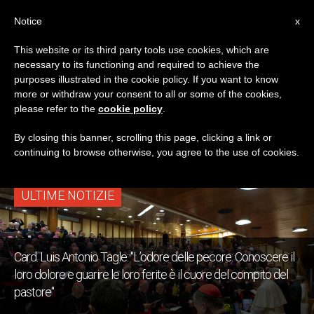
IT
Notice
x
This website or its third party tools use cookies, which are
necessary to its functioning and required to achieve the
TAG
purposes illustrated in the cookie policy. If you want to know
Posts Tagged ‘card.
more or withdraw your consent to all or some of the cookies,
please refer to the
cookie policy
.
Tagle’
By closing this banner, scrolling this page, clicking a link or
continuing to browse otherwise, you agree to the use of cookies.
ULTIME NOTIZIE
Card. Luis Antonio Tagle: "L’odore delle pecore: Conoscere il
loro dolore e guarire le loro ferite è il cuore del compito del
pastore"