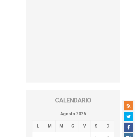
CALENDARIO
Agosto 2026
L
M
M
G
V
S
D