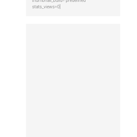
thumbnail_build='predefined'
stats_views=0]