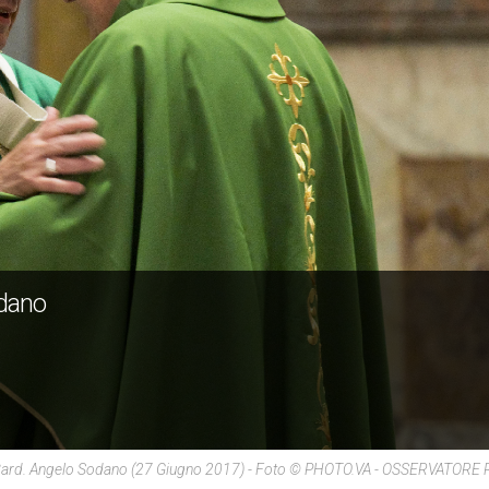
odano
Card. Angelo Sodano (27 Giugno 2017) - Foto © PHOTO.VA - OSSERVATOR