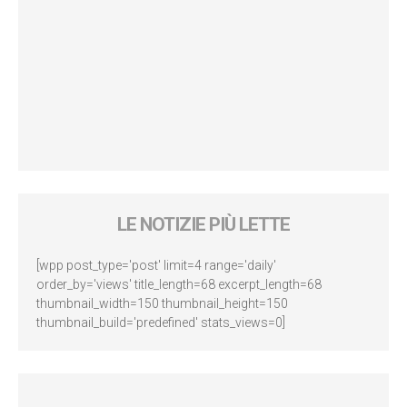
LE NOTIZIE PIÙ LETTE
[wpp post_type='post' limit=4 range='daily'
order_by='views' title_length=68 excerpt_length=68
thumbnail_width=150 thumbnail_height=150
thumbnail_build='predefined' stats_views=0]