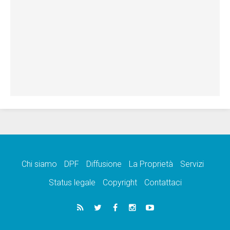
Chi siamo
DPF
Diffusione
La Proprietà
Servizi
Status legale
Copyright
Contattaci