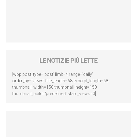
LE NOTIZIE PIÙ LETTE
[wpp post_type='post' limit=4 range='daily'
order_by='views' title_length=68 excerpt_length=68
thumbnail_width=150 thumbnail_height=150
thumbnail_build='predefined' stats_views=0]