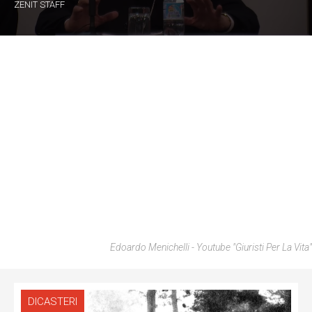
ZENIT STAFF
Edoardo Menichelli - Youtube "Giuristi Per La Vita"
DICASTERI