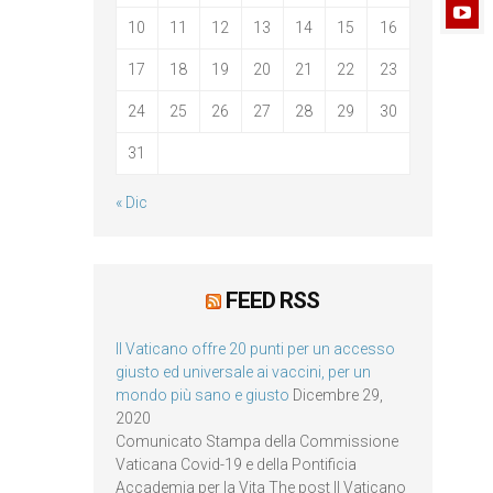
10
11
12
13
14
15
16
17
18
19
20
21
22
23
24
25
26
27
28
29
30
31
« Dic
FEED RSS
Il Vaticano offre 20 punti per un accesso
giusto ed universale ai vaccini, per un
mondo più sano e giusto
Dicembre 29,
2020
Comunicato Stampa della Commissione
Vaticana Covid-19 e della Pontificia
Accademia per la Vita The post Il Vaticano