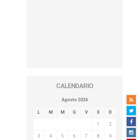
CALENDARIO
Agosto 2026
L
M
M
G
V
S
D
1
2
3
4
5
6
7
8
9