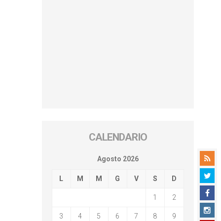
CALENDARIO
Agosto 2026
L
M
M
G
V
S
D
1
2
3
4
5
6
7
8
9