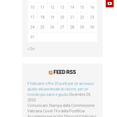
10
11
12
13
14
15
16
17
18
19
20
21
22
23
24
25
26
27
28
29
30
31
« Dic
FEED RSS
Il Vaticano offre 20 punti per un accesso
giusto ed universale ai vaccini, per un
mondo più sano e giusto
Dicembre 29,
2020
Comunicato Stampa della Commissione
Vaticana Covid-19 e della Pontificia
Accademia per la Vita The post Il Vaticano