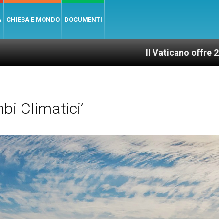
A
CHIESA E MONDO
DOCUMENTI
Il Vaticano offre 20 punti per un 
i Climatici’