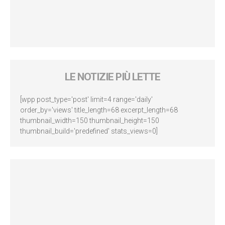
LE NOTIZIE PIÙ LETTE
[wpp post_type='post' limit=4 range='daily'
order_by='views' title_length=68 excerpt_length=68
thumbnail_width=150 thumbnail_height=150
thumbnail_build='predefined' stats_views=0]