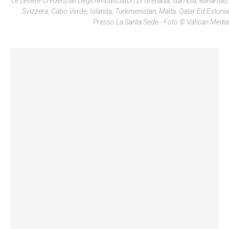
Le Lettere Credenziali Degli Ambasciatori Di Grenada, Gambia, Bahamas,
Svizzera, Cabo Verde, Islanda, Turkmenistan, Malta, Qatar Ed Estonia
Presso La Santa Sede - Foto © Vatican Media