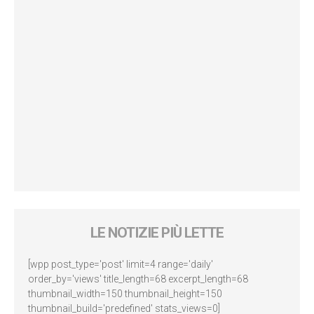
LE NOTIZIE PIÙ LETTE
[wpp post_type='post' limit=4 range='daily'
order_by='views' title_length=68 excerpt_length=68
thumbnail_width=150 thumbnail_height=150
thumbnail_build='predefined' stats_views=0]