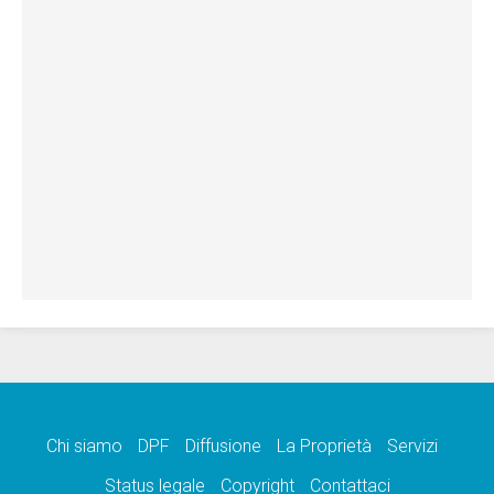
Chi siamo
DPF
Diffusione
La Proprietà
Servizi
Status legale
Copyright
Contattaci