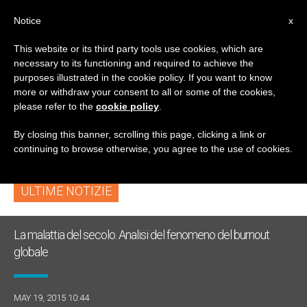
IT
Notice
x
This website or its third party tools use cookies, which are
necessary to its functioning and required to achieve the
TAG
purposes illustrated in the cookie policy. If you want to know
Posts Tagged
more or withdraw your consent to all or some of the cookies,
please refer to the
cookie policy
.
‘burnout’
By closing this banner, scrolling this page, clicking a link or
continuing to browse otherwise, you agree to the use of cookies.
ULTIME NOTIZIE
La malattia del secolo. Analisi del fenomeno del burnout
globale
MAY 19, 2015 10:44