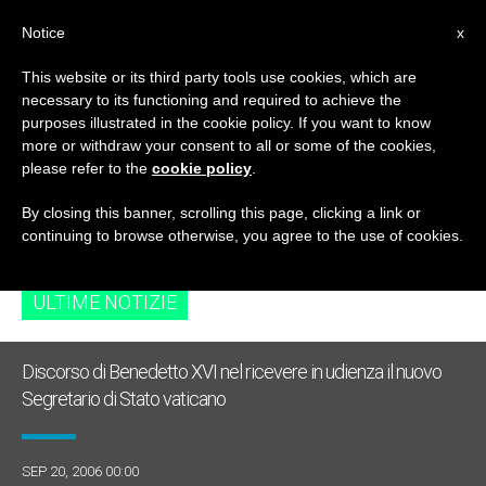
IT
Notice
x
This website or its third party tools use cookies, which are
necessary to its functioning and required to achieve the
TAG
purposes illustrated in the cookie policy. If you want to know
Posts Tagged ‘bosnia
more or withdraw your consent to all or some of the cookies,
please refer to the
cookie policy
.
And Herzegovina’
By closing this banner, scrolling this page, clicking a link or
continuing to browse otherwise, you agree to the use of cookies.
ULTIME NOTIZIE
Discorso di Benedetto XVI nel ricevere in udienza il nuovo
Segretario di Stato vaticano
SEP 20, 2006 00:00