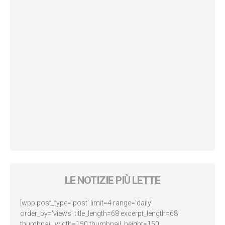
LE NOTIZIE PIÙ LETTE
[wpp post_type='post' limit=4 range='daily'
order_by='views' title_length=68 excerpt_length=68
thumbnail_width=150 thumbnail_height=150