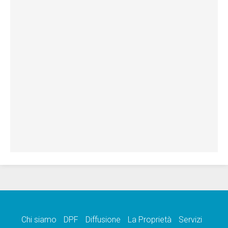
Chi siamo
DPF
Diffusione
La Proprietà
Servizi