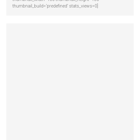
thumbnail_build='predefined' stats_views=0]