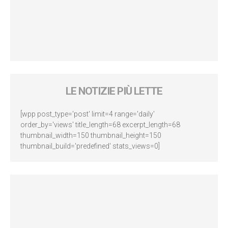
LE NOTIZIE PIÙ LETTE
[wpp post_type='post' limit=4 range='daily'
order_by='views' title_length=68 excerpt_length=68
thumbnail_width=150 thumbnail_height=150
thumbnail_build='predefined' stats_views=0]