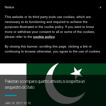
IT
Notice
x
This website or its third party tools use cookies, which are
necessary to its functioning and required to achieve the
TAG
purposes illustrated in the cookie policy. If you want to know
Posts Tagged ‘blogger’
more or withdraw your consent to all or some of the cookies,
please refer to the
cookie policy
.
By closing this banner, scrolling this page, clicking a link or
continuing to browse otherwise, you agree to the use of cookies.
ULTIME NOTIZIE
Pakistan: scomparsi quattro attivisti, si sospetta un
sequestro di Stato
JAN 13, 2017 10:10