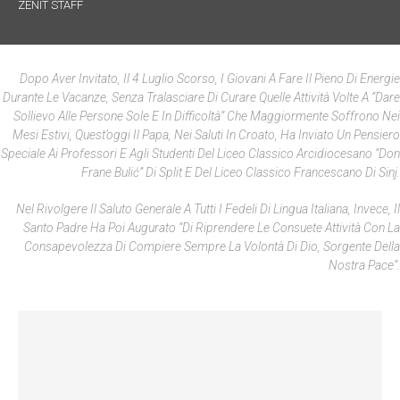
ZENIT STAFF
Dopo Aver Invitato, Il 4 Luglio Scorso, I Giovani A Fare Il Pieno Di Energie
Durante Le Vacanze, Senza Tralasciare Di Curare Quelle Attività Volte A “dare
Sollievo Alle Persone Sole E In Difficoltà” Che Maggiormente Soffrono Nei
Mesi Estivi, Quest’oggi Il Papa, Nei Saluti In Croato, Ha Inviato Un Pensiero
Speciale Ai Professori E Agli Studenti Del Liceo Classico Arcidiocesano “Don
Frane Bulić” Di Split E Del Liceo Classico Francescano Di Sinj.
Nel Rivolgere Il Saluto Generale A Tutti I Fedeli Di Lingua Italiana, Invece, Il
Santo Padre Ha Poi Augurato “di Riprendere Le Consuete Attività Con La
Consapevolezza Di Compiere Sempre La Volontà Di Dio, Sorgente Della
Nostra Pace”.