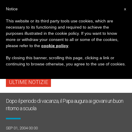
IT
Notice
x
This website or its third party tools use cookies, which are
necessary to its functioning and required to achieve the
TAG
purposes illustrated in the cookie policy. If you want to know
Posts Tagged ‘Blessed
more or withdraw your consent to all or some of the cookies,
please refer to the
cookie policy
.
Nemesia Valle’
By closing this banner, scrolling this page, clicking a link or
continuing to browse otherwise, you agree to the use of cookies.
ULTIME NOTIZIE
Dopo il periodo di vacanza, il Papa augura ai giovani un buon
ritorno a scuola
SEP 01, 2004 00:00