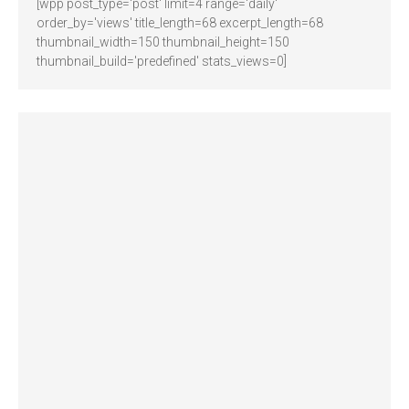
[wpp post_type='post' limit=4 range='daily'
order_by='views' title_length=68 excerpt_length=68
thumbnail_width=150 thumbnail_height=150
thumbnail_build='predefined' stats_views=0]