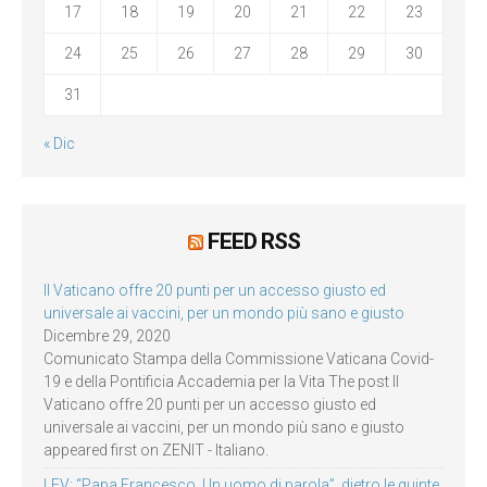
17
18
19
20
21
22
23
24
25
26
27
28
29
30
31
« Dic
FEED RSS
Il Vaticano offre 20 punti per un accesso giusto ed
universale ai vaccini, per un mondo più sano e giusto
Dicembre 29, 2020
Comunicato Stampa della Commissione Vaticana Covid-
19 e della Pontificia Accademia per la Vita The post Il
Vaticano offre 20 punti per un accesso giusto ed
universale ai vaccini, per un mondo più sano e giusto
appeared first on ZENIT - Italiano.
LEV: “Papa Francesco. Un uomo di parola”, dietro le quinte