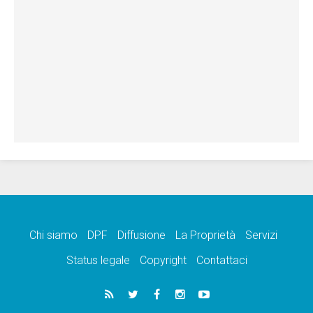
Chi siamo
DPF
Diffusione
La Proprietà
Servizi
Status legale
Copyright
Contattaci