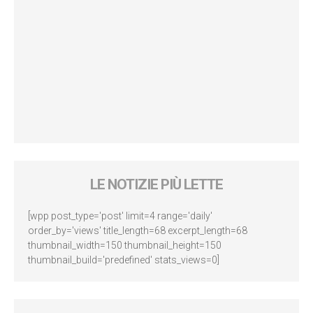
LE NOTIZIE PIÙ LETTE
[wpp post_type='post' limit=4 range='daily'
order_by='views' title_length=68 excerpt_length=68
thumbnail_width=150 thumbnail_height=150
thumbnail_build='predefined' stats_views=0]