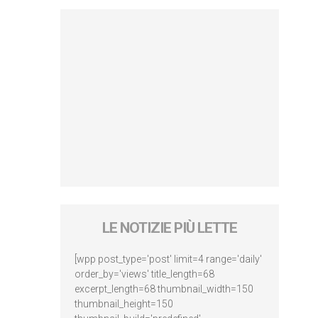
LE NOTIZIE PIÙ LETTE
[wpp post_type='post' limit=4 range='daily'
order_by='views' title_length=68
excerpt_length=68 thumbnail_width=150
thumbnail_height=150