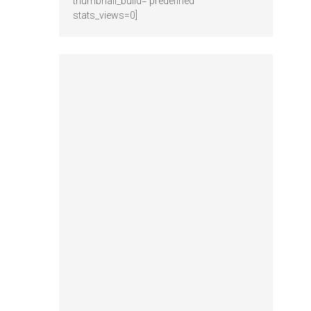
thumbnail_build='predefined'
stats_views=0]