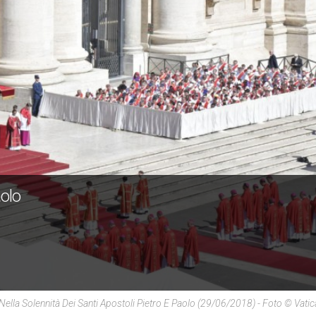
aolo
 Nella Solennità Dei Santi Apostoli Pietro E Paolo (29/06/2018) - Foto © Vati