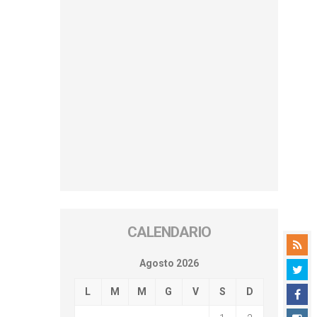
CALENDARIO
Agosto 2026
L
M
M
G
V
S
D