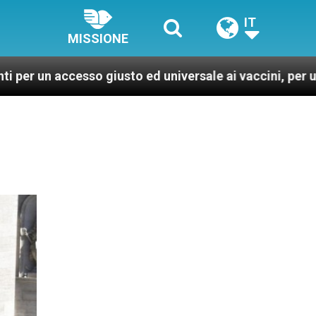
IT
MISSIONE
sso giusto ed universale ai vaccini, per un mondo più s