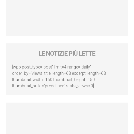
LE NOTIZIE PIÙ LETTE
[wpp post_type='post' limit=4 range='daily'
order_by='views' title_length=68 excerpt_length=68
thumbnail_width=150 thumbnail_height=150
thumbnail_build='predefined' stats_views=0]