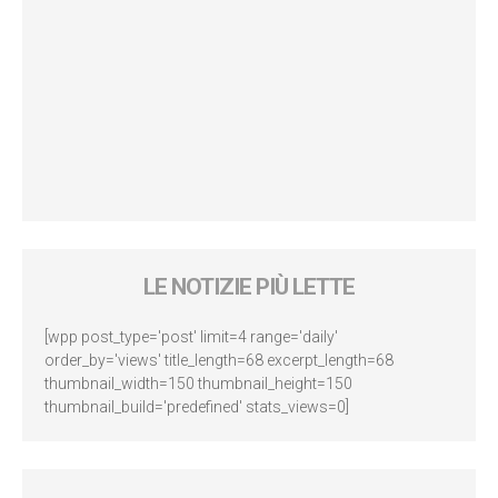
LE NOTIZIE PIÙ LETTE
[wpp post_type='post' limit=4 range='daily'
order_by='views' title_length=68 excerpt_length=68
thumbnail_width=150 thumbnail_height=150
thumbnail_build='predefined' stats_views=0]