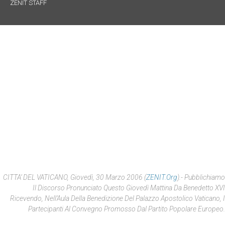
ZENIT STAFF
CITTA’ DEL VATICANO, Giovedì, 30 Marzo 2006 (
ZENIT.org
).- Pubblichiamo
Il Discorso Pronunciato Questo Giovedì Mattina Da Benedetto XVI
Ricevendo, Nell’Aula Della Benedizione Del Palazzo Apostolico Vaticano, I
Partecipanti Al Convegno Promosso Dal Partito Popolare Europeo.