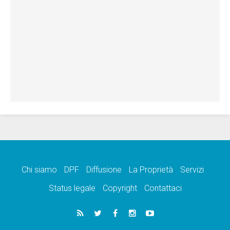
Chi siamo
DPF
Diffusione
La Proprietà
Servizi
Status legale
Copyright
Contattaci