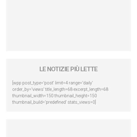
LE NOTIZIE PIÙ LETTE
[wpp post_type='post' limit=4 range='daily'
order_by='views' title_length=68 excerpt_length=68
thumbnail_width=150 thumbnail_height=150
thumbnail_build='predefined' stats_views=0]