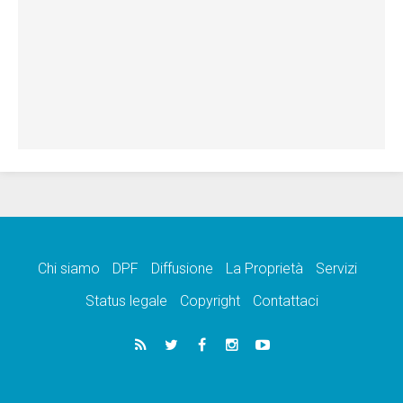
Chi siamo
DPF
Diffusione
La Proprietà
Servizi
Status legale
Copyright
Contattaci