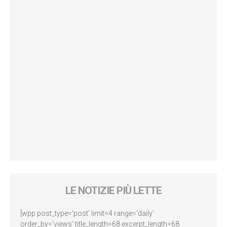
LE NOTIZIE PIÙ LETTE
[wpp post_type='post' limit=4 range='daily'
order_by='views' title_length=68 excerpt_length=68