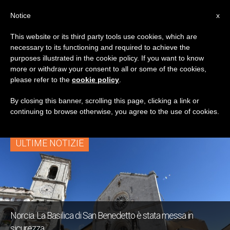
IT
Notice
x
This website or its third party tools use cookies, which are
necessary to its functioning and required to achieve the
TAG
purposes illustrated in the cookie policy. If you want to know
Posts Tagged ‘basilica
more or withdraw your consent to all or some of the cookies,
please refer to the
cookie policy
.
San Benedetto’
By closing this banner, scrolling this page, clicking a link or
continuing to browse otherwise, you agree to the use of cookies.
ULTIME NOTIZIE
Norcia. La Basilica di San Benedetto è stata messa in
sicurezza