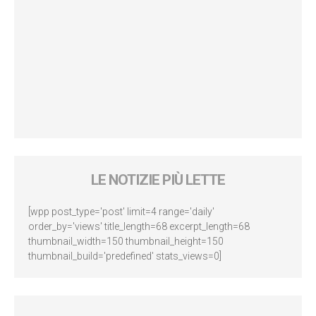
LE NOTIZIE PIÙ LETTE
[wpp post_type='post' limit=4 range='daily'
order_by='views' title_length=68 excerpt_length=68
thumbnail_width=150 thumbnail_height=150
thumbnail_build='predefined' stats_views=0]