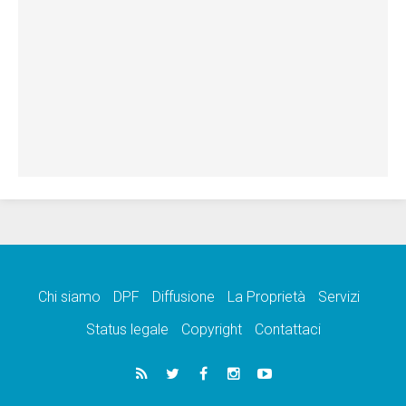
Chi siamo
DPF
Diffusione
La Proprietà
Servizi
Status legale
Copyright
Contattaci