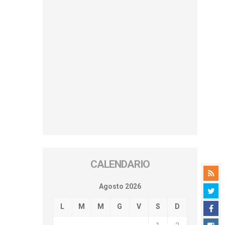
CALENDARIO
Agosto 2026
L
M
M
G
V
S
D