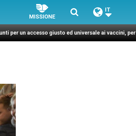
IT
MISSIONE
esso giusto ed universale ai vaccini, per un mondo più 