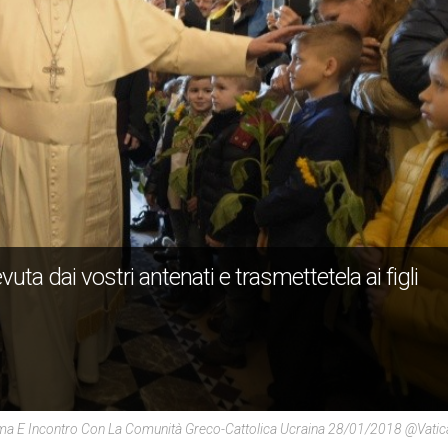
ta dai vostri antenati e trasmettetela ai figli
n Roma E Incontro Con La Comunità Greco-Cattolica Ucraina 28/01/2018 @Vati