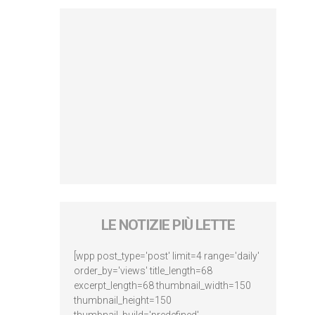
LE NOTIZIE PIÙ LETTE
[wpp post_type='post' limit=4 range='daily'
order_by='views' title_length=68
excerpt_length=68 thumbnail_width=150
thumbnail_height=150
thumbnail_build='predefined'