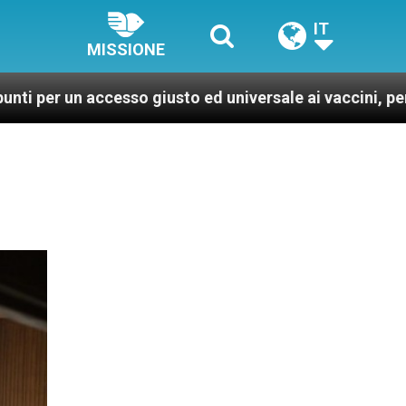
IT
MISSIONE
cesso giusto ed universale ai vaccini, per un mondo più