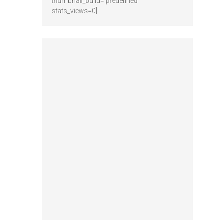
thumbnail_build='predefined'
stats_views=0]