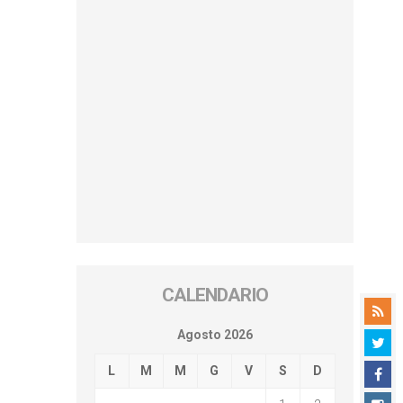
CALENDARIO
Agosto 2026
L
M
M
G
V
S
D