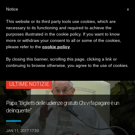
IT
Notice
x
This website or its third party tools use cookies, which are
necessary to its functioning and required to achieve the
TAG
purposes illustrated in the cookie policy. If you want to know
Posts Tagged
more or withdraw your consent to all or some of the cookies,
please refer to the
cookie policy
.
‘bagarini’
By closing this banner, scrolling this page, clicking a link or
continuing to browse otherwise, you agree to the use of cookies.
ULTIME NOTIZIE
Papa: "Biglietti delle udienze gratuiti. Chi vi fa pagare è un
delinquente"
JAN 11, 2017 17:30