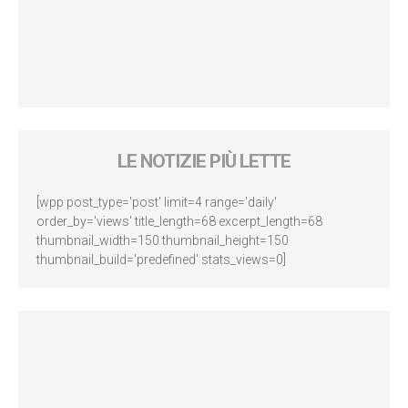
LE NOTIZIE PIÙ LETTE
[wpp post_type='post' limit=4 range='daily'
order_by='views' title_length=68 excerpt_length=68
thumbnail_width=150 thumbnail_height=150
thumbnail_build='predefined' stats_views=0]