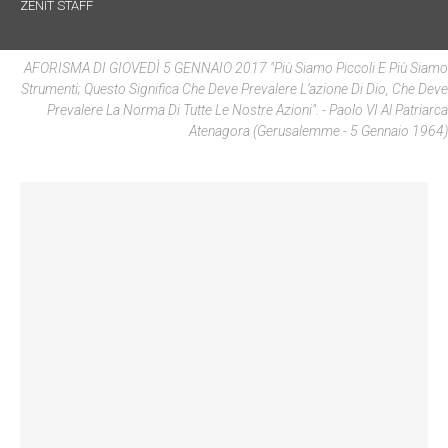
ZENIT STAFF
AFORISMA DI GIOVEDÌ 5 GENNAIO 2017 "Più Siamo Piccoli E Più Siamo
Strumenti; Questo Significa Che Deve Prevalere L’azione Di Dio, Che Deve
Prevalere La Norma Di Tutte Le Nostre Azioni".
- Paolo VI Al Patriarca
Atenagora (Gerusalemme - 5 Gennaio 1964)