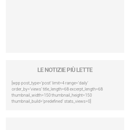
LE NOTIZIE PIÙ LETTE
[wpp post_type='post' limit=4 range='daily'
order_by='views' title_length=68 excerpt_length=68
thumbnail_width=150 thumbnail_height=150
thumbnail_build='predefined' stats_views=0]