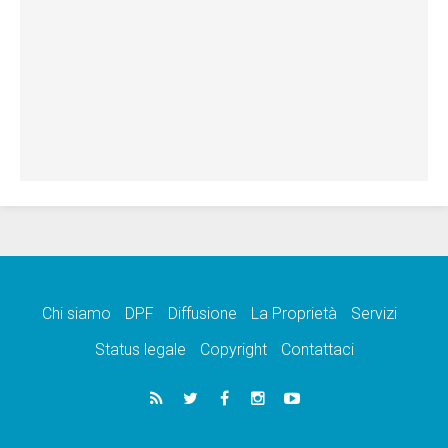
Chi siamo
DPF
Diffusione
La Proprietà
Servizi
Status legale
Copyright
Contattaci