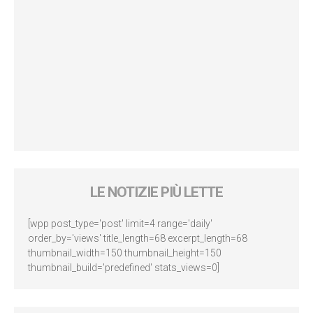
LE NOTIZIE PIÙ LETTE
[wpp post_type='post' limit=4 range='daily'
order_by='views' title_length=68 excerpt_length=68
thumbnail_width=150 thumbnail_height=150
thumbnail_build='predefined' stats_views=0]