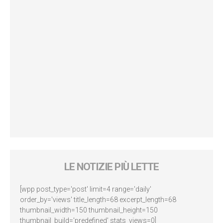
LE NOTIZIE PIÙ LETTE
[wpp post_type='post' limit=4 range='daily'
order_by='views' title_length=68 excerpt_length=68
thumbnail_width=150 thumbnail_height=150
thumbnail_build='predefined' stats_views=0]