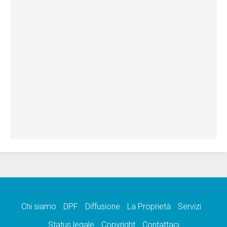
Chi siamo
DPF
Diffusione
La Proprietà
Servizi
Status legale
Copyright
Contattaci