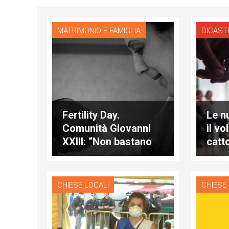
MATRIMONIO E FAMIGLIA
DICAST
Fertility Day.
Le n
Comunità Giovanni
il vo
XXIII: “Non bastano
catt
slogan, servono
misure concrete”
CHIESE LOCALI
CHIESE