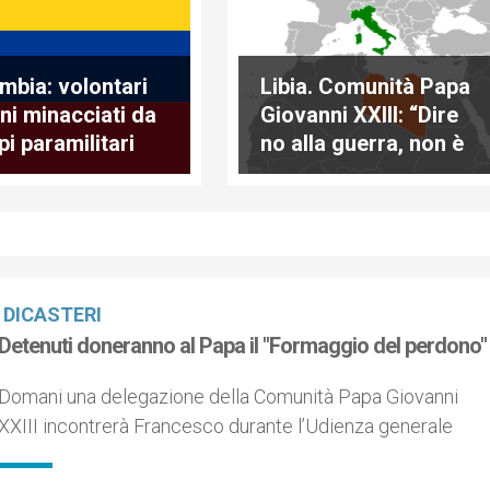
mbia: volontari
Libia. Comunità Papa
ani minacciati da
Giovanni XXIII: “Dire
pi paramilitari
no alla guerra, non è
fuori dal tempo”
DICASTERI
Detenuti doneranno al Papa il "Formaggio del perdono"
Domani una delegazione della Comunità Papa Giovanni
XXIII incontrerà Francesco durante l’Udienza generale