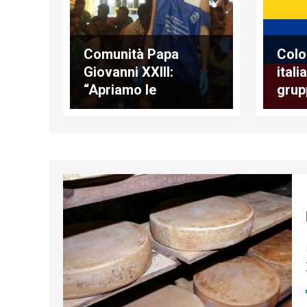
Comunità Papa
Colo
Giovanni XXIII:
itali
“Apriamo le
grup
parrocchie ai
profughi”