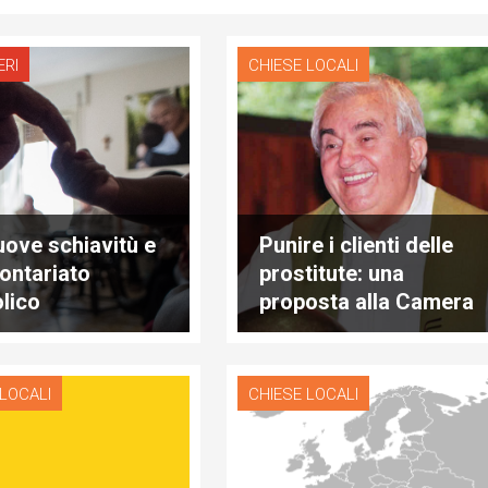
ERI
CHIESE LOCALI
uove schiavitù e
Punire i clienti delle
lontariato
prostitute: una
olico
proposta alla Camera
 LOCALI
CHIESE LOCALI