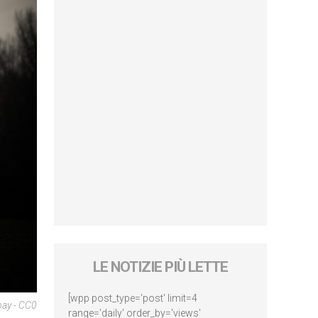
LE NOTIZIE PIÙ LETTE
[wpp post_type='post' limit=4
bay - CC0
range='daily' order_by='views'