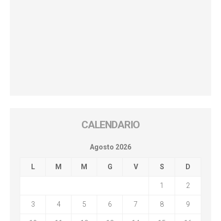
CALENDARIO
Agosto 2026
L
M
M
G
V
S
D
1
2
3
4
5
6
7
8
9