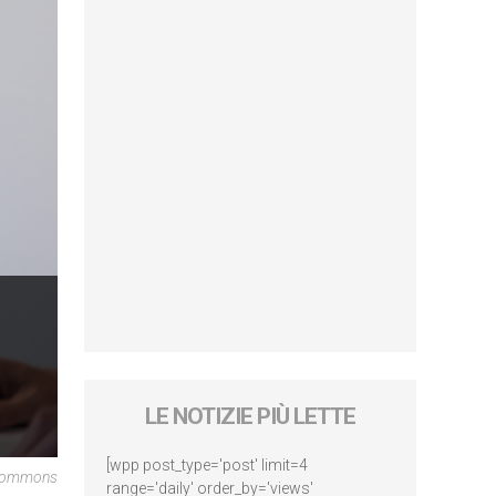
LE NOTIZIE PIÙ LETTE
[wpp post_type='post' limit=4
 Commons
range='daily' order_by='views'