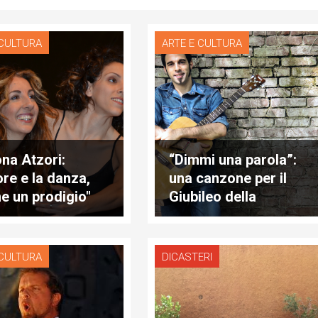
 CULTURA
ARTE E CULTURA
na Atzori:
“Dimmi una parola”:
ore e la danza,
una canzone per il
e un prodigio"
Giubileo della
Misericordia
 CULTURA
DICASTERI