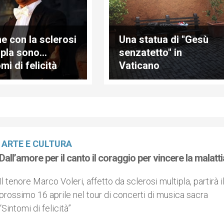
e con la sclerosi
Una statua di "Gesù
ipla sono…
senzatetto" in
mi di felicità
Vaticano
ARTE E CULTURA
Dall’amore per il canto il coraggio per vincere la malatti
Il tenore Marco Voleri, affetto da sclerosi multipla, partirà i
prossimo 16 aprile nel tour di concerti di musica sacra
“Sintomi di felicità”