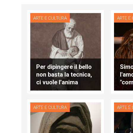
ARTE E CULTURA
ARTE E
Per dipingere il bello
Simo
non basta la tecnica,
l'am
ci vuole l’anima
"com
ARTE E CULTURA
ARTE E