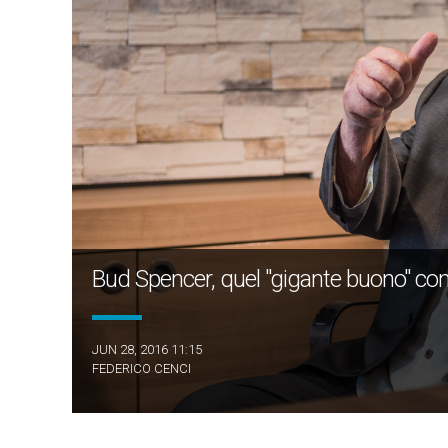
Bud Spencer, quel "gigante buono" con
JUN 28, 2016 11:15
FEDERICO CENCI