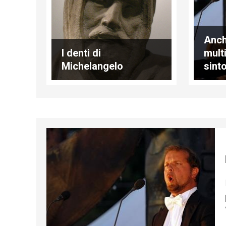
Anch
I denti di
mult
Michelangelo
sinto