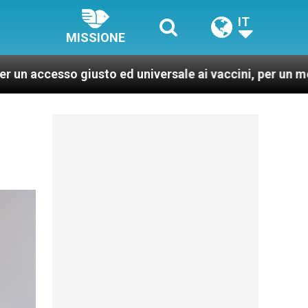
IT
MISSIONE
 ed universale ai vaccini, per un mondo più sano e gius