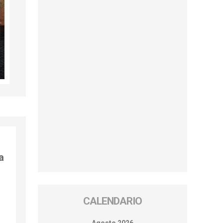
a
l
CALENDARIO